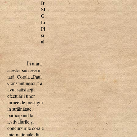
Bucureşti,
Sf.
Gheorghe,
Lugoj,
Ploieşti
şi
altele.
În afara
acestor succese în
ţară, Corala „Paul
Constantinescu” a
avut satisfacţia
efectuării unor
turnee de prestigiu
în străinătate,
participând la
festivalurile şi
concursurile corale
internaţionale din