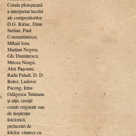
Corala ploieşteană
a interpretat lucrări
ale compozitorilor
D.G. Kiriac, Dinu
Stelian, Paul
Constantinescu,
Mihail Jora,
Marţian Negrea,
Gh. Dumitrescu,
Mircea Neagu,
Alex Paşcanu,
Radu Paladi, D. D.
Botez, Ludovic
Paceng, Irina
Odăgescu Tutuianu
şi alţii, creaţii
corale originale sau
de inspiraţie
folclorică,
prelucrări de
folclor, cântece cu