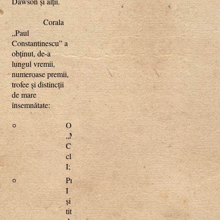
Dawson şi alţii.
Corala
„Paul
Constantinescu” a
obţinut, de-a
lungul vremii,
numeroase premii,
trofee şi distincţii
de mare
însemnătate:
Ordinul
„Meritul
Cultural”
clasa
I;
Premiul
I
şi
titlul