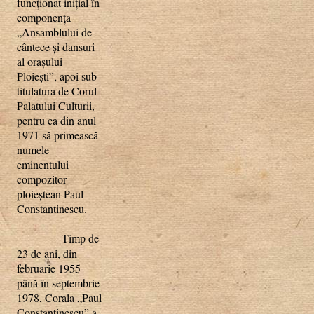
funcţionat iniţial în
componenţa
„Ansamblului de
cântece şi dansuri
al oraşului
Ploieşti”, apoi sub
titulatura de Corul
Palatului Culturii,
pentru ca din anul
1971 să primească
numele
eminentului
compozitor
ploieştean Paul
Constantinescu.
Timp de
23 de ani, din
februarie 1955
până în septembrie
1978, Corala „Paul
Constantinescu” a