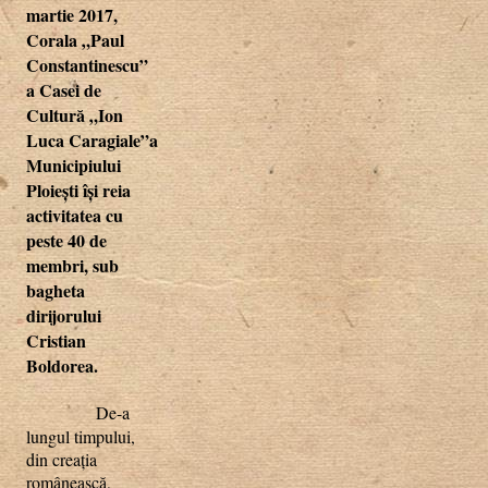
martie 2017,
Corala „Paul
Constantinescu”
a Casei de
Cultură „Ion
Luca Caragiale”a
Municipiului
Ploieşti îşi reia
activitatea cu
peste 40 de
membri, sub
bagheta
dirijorului
Cristian
Boldorea.
De-a
lungul timpului,
din creaţia
românească,