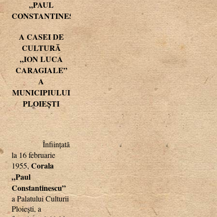
„PAUL
CONSTANTINESCU”
A CASEI DE
CULTURĂ
„ION LUCA
CARAGIALE”
A
MUNICIPIULUI
PLOIEŞTI
Înfiinţată
la 16 februarie
Corala
1955,
„Paul
Constantinescu”
a Palatului Culturii
Ploieşti, a