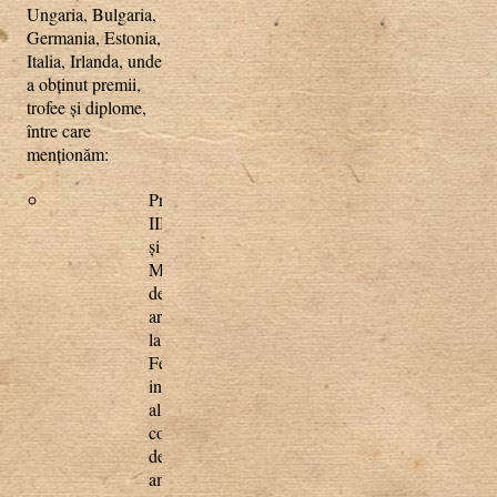
Ungaria, Bulgaria,
Germania, Estonia,
Italia, Irlanda, unde
a obţinut premii,
trofee şi diplome,
între care
menționăm:
Premiul
III
şi
Medalia
de
argint
la
Festivalul
internaţional
al
corurilor
de
amatori