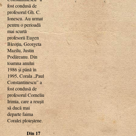
fost condusă de
profesorul Gh. C.
Ionescu. Au urmat
pentru o perioadă
mai scurtă
profesorii Eugen
Bleoţiu, Georgeta
Mazilu, Justin
Podăreanu. Din
toamna anului
1986 şi până în
1995, Corala „Paul
Constantinescu” a
fost condusă de
profesorul Corneliu
Irimia, care a reuşit
să ducă mai
departe faima
Coralei ploieştene.
Din 17