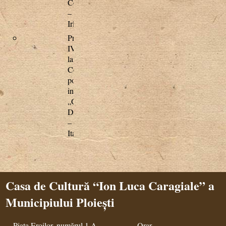
Cork
–
Irlanda;
Premiul
IV
la
Concursul
polifonic
internaţional
„Guido
D’Arezzo”
–
Italia.
Casa de Cultură “Ion Luca Caragiale” a
Municipiului Ploiești
Piața Eroilor, numărul 1 A
Orar