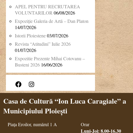
APEL PENTRU RECRUTAREA
VOLUNTARILOR
06/08/2026
Expoziție Galeria de Artă – Dan Platon
14/07/2026
Istorii Ploiestene
03/07/2026
Revista “Atitudini” Iulie 2026
01/07/2026
Expozitie Prezente Mihai Cotovanu –
Busteni 2026
16/06/2026
Facebook
Instagram
Casa de Cultură “Ion Luca Caragiale” a
Municipiului Ploiești
Piața Eroilor, numărul 1 A
Orar
Luni-Joi: 8.00-16.30