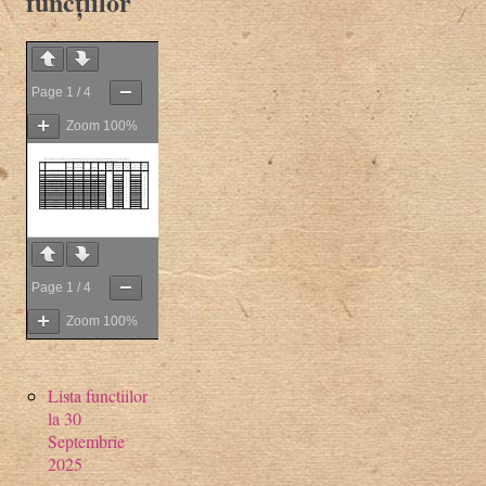
funcțiilor
Page
1
/
4
Zoom
100%
Page
1
/
4
Zoom
100%
Lista functiilor
la 30
Septembrie
2025