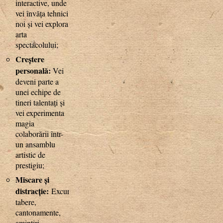
interactive, unde
vei învăța tehnici
noi și vei explora
arta
spectacolului;
Creștere
personală:
Vei
deveni parte a
unei echipe de
tineri talentați și
vei experimenta
magia
colaborării într-
un ansamblu
artistic de
prestigiu;
Miscare și
distracție:
Excursii,
tabere,
cantonamente,
amintiri