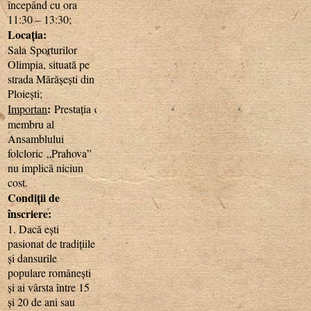
începând cu ora
11:30 – 13:30;
Locația:
Sala Sporturilor
Olimpia, situată pe
strada Mărășești din
Ploiești;
:
Importan
Prestația
ca
membru al
Ansamblului
folcloric „Prahova”
nu implică niciun
cost.
Condiții de
înscriere:
1. Dacă ești
pasionat de tradițiile
și dansurile
populare românești
și ai vârsta între 15
și 20 de ani sau