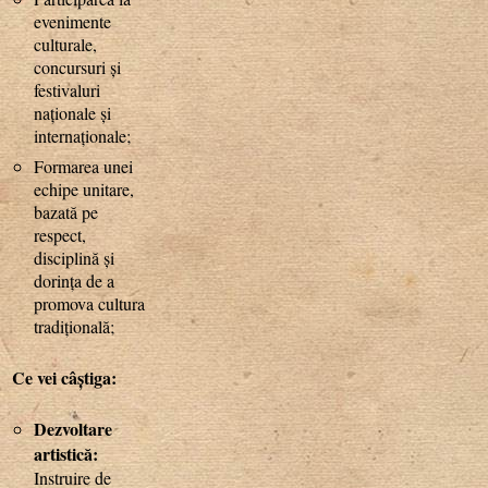
evenimente
culturale,
concursuri și
festivaluri
naționale și
internaționale;
Formarea unei
echipe unitare,
bazată pe
respect,
disciplină și
dorința de a
promova cultura
tradițională;
Ce vei câștiga:
Dezvoltare
artistică:
Instruire de