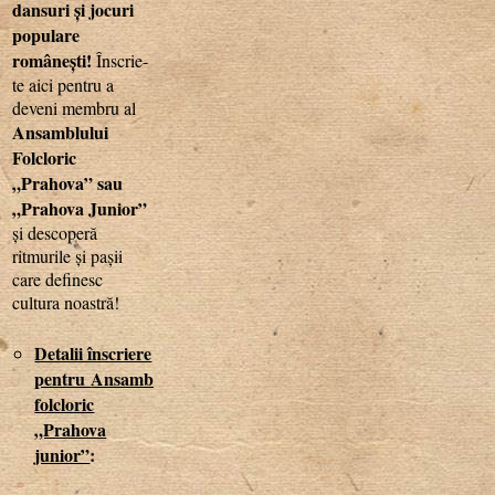
dansuri și jocuri
populare
românești!
Înscrie-
te aici pentru a
deveni membru al
Ansamblului
Folcloric
„Prahova” sau
„Prahova Junior”
și descoperă
ritmurile și pașii
care definesc
cultura noastră!
Detalii înscriere
pentru
Ansamblul
folcloric
„Prahova
junior”
: