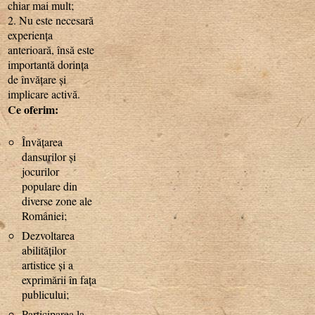
chiar mai mult;
2. Nu este necesară
experiența
anterioară, însă este
importantă dorința
de învățare și
implicare activă.
Ce oferim:
Învățarea
dansurilor și
jocurilor
populare din
diverse zone ale
României;
Dezvoltarea
abilităților
artistice și a
exprimării în fața
publicului;
Participarea la