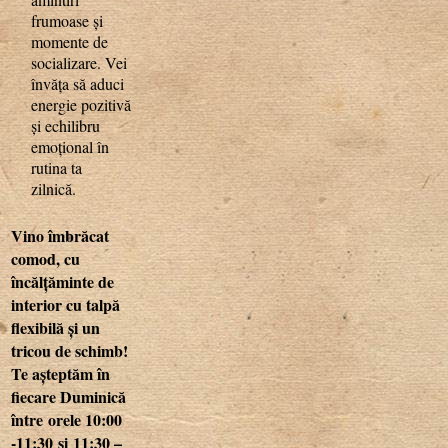
frumoase și
momente de
socializare. Vei
învăța să aduci
energie pozitivă
și echilibru
emoțional în
rutina ta
zilnică.
Vino îmbrăcat
comod, cu
încălțăminte de
interior cu talpă
flexibilă și un
tricou de schimb!
Te așteptăm în
fiecare Duminică
între orele 10:00
-11:30 și 11:30 –