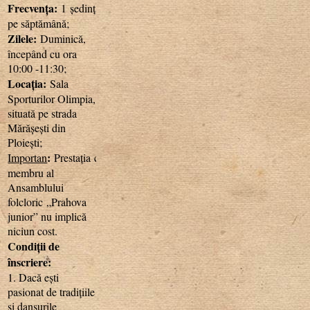
Frecvența:
1 ședință
pe săptămână;
Zilele:
Duminică,
începând cu ora
10:00 -11:30;
Locația:
Sala
Sporturilor Olimpia,
situată pe strada
Mărășești din
Ploiești;
:
Importan
Prestația
ca
membru al
Ansamblului
folcloric „Prahova
junior” nu implică
niciun cost.
Condiții de
înscriere:
1. Dacă ești
pasionat de tradițiile
și dansurile