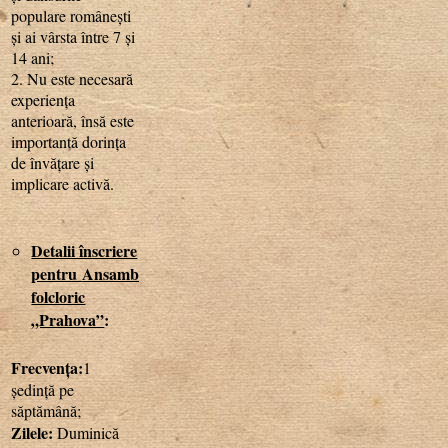
populare românești
și ai vârsta între 7 și
14 ani;
2. Nu este necesară
experiența
anterioară, însă este
importantă dorința
de învățare și
implicare activă.
Detalii înscriere
pentru
Ansamblul
folcloric
„Prahova”
:
Frecvența:
1
ședință pe
săptămână;
Zilele:
Duminică