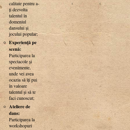
calitate pentru a-
ți dezvolta
talentul în
domeniul
dansului și
jocului popular;
Experiență pe
scenă:
Participarea la
spectacole și
evenimente,
unde vei avea
ocazia să îți pui
în valoare
talentul și să te
faci cunoscut;
Ateliere de
dans:
Participarea la
workshopuri