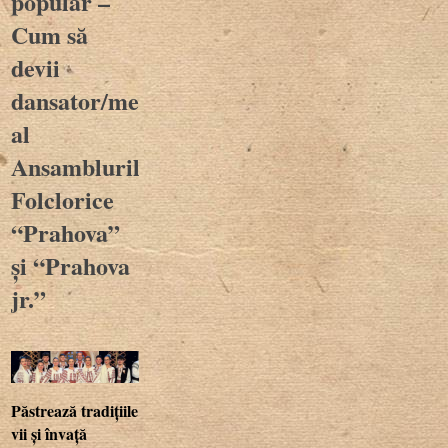
popular –
Cum să
devii
dansator/membru
al
Ansamblurilor
Folclorice
“Prahova”
și “Prahova
jr.”
Păstrează tradițiile
vii și învață