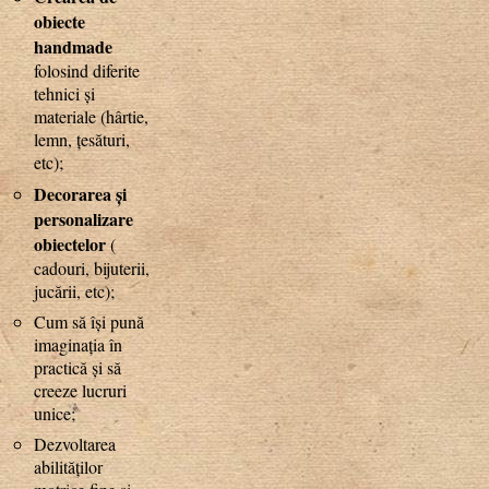
obiecte
handmade
folosind diferite
tehnici și
materiale (hârtie,
lemn, țesături,
etc);
Decorarea și
personalizare
obiectelor
(
cadouri, bijuterii,
jucării, etc);
Cum să își pună
imaginația în
practică și să
creeze lucruri
unice;
Dezvoltarea
abilităților