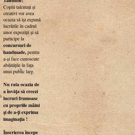
Talentele!
Copiii talentați și
creativi vor avea
ocazia să își expună
lucrările în cadrul
unor expoziții și să
participe la
concursuri de
handmade,
pentru
a-și face cunoscute
abilitățile în fața
unui public larg.
Nu rata ocazia de
a învăța să creezi
lucruri frumoase
cu propriile mâini
și de a-ți exprima
imaginația !
Înscrierea începe