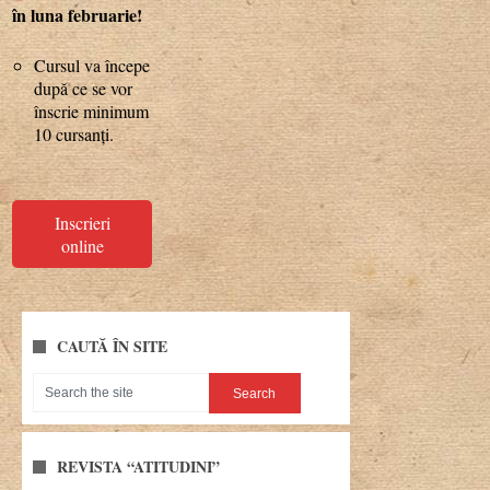
în luna februarie!
Cursul va începe
după ce se vor
înscrie minimum
10 cursanți.
Inscrieri
online
CAUTĂ ÎN SITE
REVISTA “ATITUDINI”