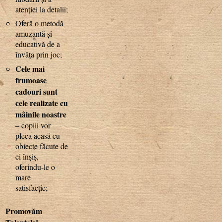
atenției la detalii;
Oferă o metodă
amuzantă și
educativă de a
învăța prin joc;
Cele mai
frumoase
cadouri sunt
cele realizate cu
mâinile noastre
– copiii vor
pleca acasă cu
obiecte făcute de
ei înșiș,
oferindu-le o
mare
satisfacție;
Promovăm