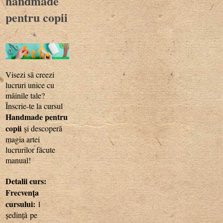
handmade
pentru copii
Visezi să creezi
lucruri unice cu
mâinile tale?
Înscrie-te la cursul
Handmade pentru
copii
și descoperă
magia artei
lucrurilor făcute
manual!
Detalii curs:
Frecvența
cursului:
1
ședință pe