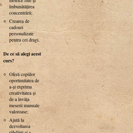
motrice fine și
îmbunătățirea
concentrării;
Crearea de
cadouri
personalizate
pentru cei dragi.
De ce să alegi acest
curs?
Oferă copiilor
oportunitatea de
a-și exprima
creativitatea și
de a învăța
meserii manuale
valoroase;
Ajută la
dezvoltarea
răbdării și a