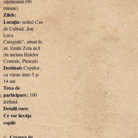
săptămână (90
minute)
Zilele:
Locația:
sediul
Casei
de Cultură „Ion
Luca
Caragiale”, situat în
str. Emile Zola nr.8
(în incinta Halelor
Centrale, Ploiești)
Destinat:
Copiilor
cu vârste între 5 și
14 ani
Taxa de
participare:
100
lei/lună
Detalii curs:
Ce vor învăța
copiii:
Crearea de