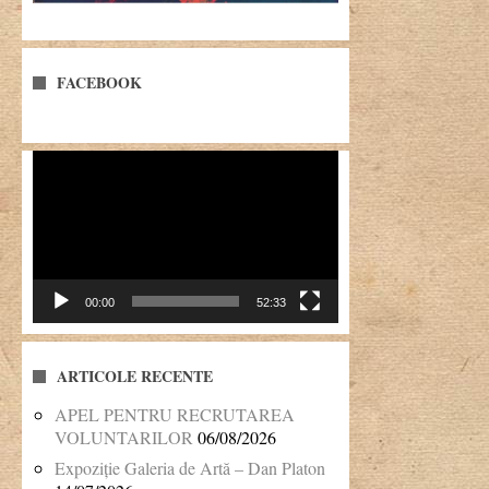
FACEBOOK
Player
video
00:00
52:33
ARTICOLE RECENTE
APEL PENTRU RECRUTAREA
VOLUNTARILOR
06/08/2026
Expoziție Galeria de Artă – Dan Platon