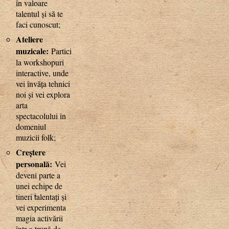
în valoare
talentul și să te
faci cunoscut;
Ateliere
muzicale:
Participarea
la workshopuri
interactive, unde
vei învăța tehnici
noi și vei explora
arta
spectacolului în
domeniul
muzicii folk;
Creștere
personală:
Vei
deveni parte a
unei echipe de
tineri talentați și
vei experimenta
magia activării
într-o trupă de