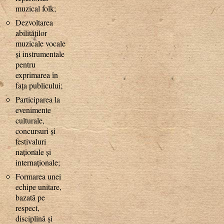
muzical folk;
Dezvoltarea
abilităților
muzicale vocale
și instrumentale
pentru
exprimarea în
fața publicului;
Participarea la
evenimente
culturale,
concursuri și
festivaluri
naționale și
internaționale;
Formarea unei
echipe unitare,
bazată pe
respect,
disciplină și