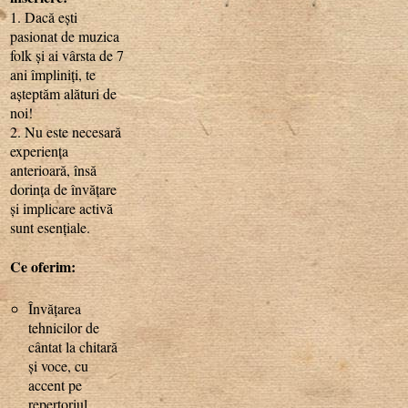
1. Dacă ești
pasionat de muzica
folk și ai vârsta de 7
ani împliniți, te
așteptăm alături de
noi!
2. Nu este necesară
experiența
anterioară, însă
dorința de învățare
și implicare activă
sunt esențiale.
Ce oferim:
Învățarea
tehnicilor de
cântat la chitară
și voce, cu
accent pe
repertoriul