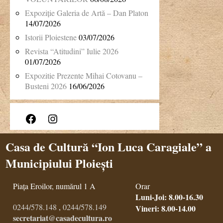
Expoziție Galeria de Artă – Dan Platon
14/07/2026
Istorii Ploiestene
03/07/2026
Revista “Atitudini” Iulie 2026
01/07/2026
Expozitie Prezente Mihai Cotovanu –
Busteni 2026
16/06/2026
Facebook
Instagram
Casa de Cultură “Ion Luca Caragiale” a
Municipiului Ploiești
Piața Eroilor, numărul 1 A
Orar
Luni-Joi: 8.00-16.30
0244/578.148
,
0244/578.149
Vineri: 8.00-14.00
secretariat@casadecultura.ro