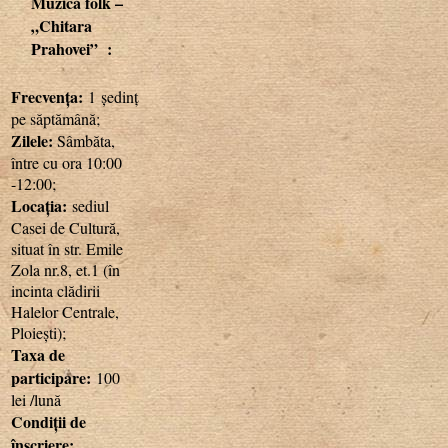
Muzică folk –
„Chitara
Prahovei” :
Frecvența:
1 ședință
pe săptămână;
Zilele:
Sâmbăta,
între cu ora 10:00
-12:00;
Locația:
sediul
Casei de Cultură,
situat în str. Emile
Zola nr.8, et.1 (în
incinta clădirii
Halelor Centrale,
Ploiești);
Taxa de
participare:
100
lei /lună
Condiții de
înscriere: