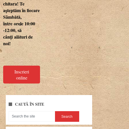
chitara! Te
așteptăm în fiecare
Sâmbătă,
între orele 10:00
-12:00, să
cânți
alături de
noi!
Inscrieri
online
CAUTĂ ÎN SITE