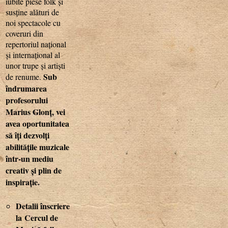
iubite piese folk și
susține alături de
noi spectacole cu
coveruri din
repertoriul național
și internațional al
unor trupe și artiști
Sub
de renume.
îndrumarea
profesorului
Marius Glonț, vei
avea oportunitatea
să îți dezvolți
abilitățile muzicale
într-un mediu
creativ și plin de
inspirație.
Detalii înscriere
la
Cercul de