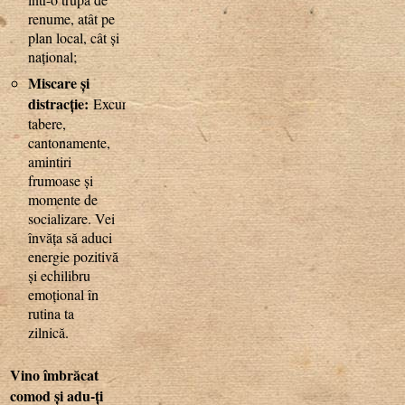
renume, atât pe
plan local, cât și
național;
Miscare și
distracție:
Excursii,
tabere,
cantonamente,
amintiri
frumoase și
momente de
socializare. Vei
învăța să aduci
energie pozitivă
și echilibru
emoțional în
rutina ta
zilnică.
Vino îmbrăcat
comod și adu-ți