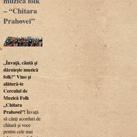
muzică folk
– “Chitara
Prahovei”
„Învață, cântă și
dăruiește muzică
folk!” Vino și
alătură-te
Cercului de
Muzică Folk
„Chitara
Prahovei”!
Învață
să cânți acorduri de
chitară și voce
pentru cele mai