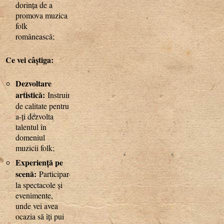
dorința de a
promova muzica
folk
românească;
Ce vei câștiga:
Dezvoltare
artistică:
Instruire
de calitate pentru
a-ți dezvolta
talentul în
domeniul
muzicii folk;
Experiență pe
scenă:
Participarea
la spectacole și
evenimente,
unde vei avea
ocazia să îți pui