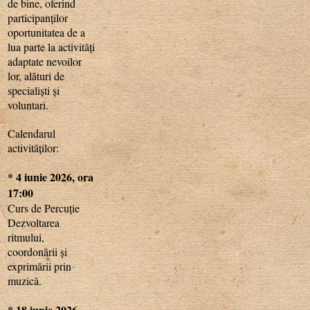
de bine, oferind
participanților
oportunitatea de a
lua parte la activități
adaptate nevoilor
lor, alături de
specialiști și
voluntari.
Calendarul
activităților:
* 4 iunie 2026, ora
17:00
Curs de Percuție
Dezvoltarea
ritmului,
coordonării și
exprimării prin
muzică.
* 18 iunie 2026,