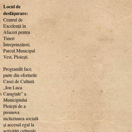
Locul de
desfășurare:
Centrul de
Excelență în
Afaceri pentru
Tineri
Întreprinzători,
Parcul Municipal
Vest, Ploiești.
Programul face
parte din eforturile
Casei de Cultură
„Ion Luca
Caragiale” a
Municipiului
Ploiești de a
promova
incluziunea socială
și accesul egal la
activități culturale,