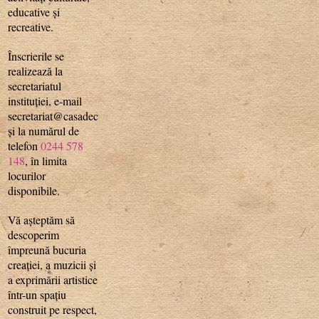
educative și
recreative.
Înscrierile se
realizează la
secretariatul
instituției, e-mail
secretariat@casadecultura.ro
și la numărul de
telefon
0244 578
148
, în limita
locurilor
disponibile.
Vă așteptăm să
descoperim
împreună bucuria
creației, a muzicii și
a exprimării artistice
într-un spațiu
construit pe respect,