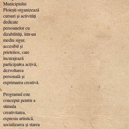
Municipiului
Ploiești organizează
cursuri și activități
dedicate
persoanelor cu
dizabilități, într-un
mediu sigur,
accesibil și
prietenos, care
încurajează
participarea activă,
dezvoltarea
personală și
exprimarea creativă.
Programul este
conceput pentru a
stimula
creativitatea,
expresia artistică,
socializarea și starea