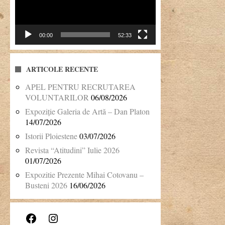
00:00
52:33
ARTICOLE RECENTE
APEL PENTRU RECRUTAREA
VOLUNTARILOR
06/08/2026
Expoziție Galeria de Artă – Dan Platon
14/07/2026
Istorii Ploiestene
03/07/2026
Revista “Atitudini” Iulie 2026
01/07/2026
Expozitie Prezente Mihai Cotovanu –
Busteni 2026
16/06/2026
Facebook
Instagram