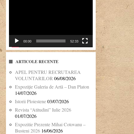
Player
video
00:00
52:33
ARTICOLE RECENTE
APEL PENTRU RECRUTAREA
VOLUNTARILOR
06/08/2026
Expoziție Galeria de Artă – Dan Platon
14/07/2026
Istorii Ploiestene
03/07/2026
Revista “Atitudini” Iulie 2026
01/07/2026
Expozitie Prezente Mihai Cotovanu –
Busteni 2026
16/06/2026