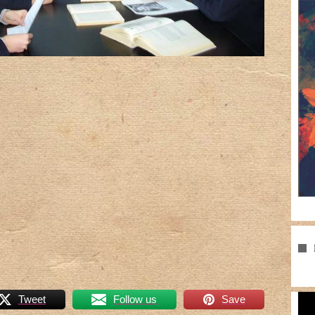
Pla
Tweet
Follow us
Save
vid