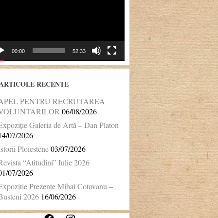
00:00
52:33
ARTICOLE RECENTE
APEL PENTRU RECRUTAREA
VOLUNTARILOR
06/08/2026
Expoziție Galeria de Artă – Dan Platon
14/07/2026
Istorii Ploiestene
03/07/2026
Revista “Atitudini” Iulie 2026
01/07/2026
Expozitie Prezente Mihai Cotovanu –
Busteni 2026
16/06/2026