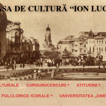
ASA DE CULTURĂ “ION LU
LTURALE
CURSURI/CERCURI
ATITUDINI
 FOLCLORICE /CORALE
UNIVERSITATEA „DIMI