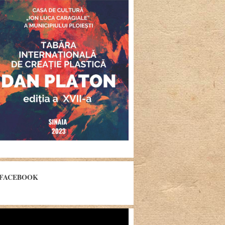
FACEBOOK
yer
eo