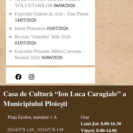
VOLUNTARILOR
06/08/2026
Expoziție Galeria de Artă – Dan Platon
14/07/2026
Istorii Ploiestene
03/07/2026
Revista “Atitudini” Iulie 2026
01/07/2026
Expozitie Prezente Mihai Cotovanu –
Busteni 2026
16/06/2026
Facebook
Instagram
Casa de Cultură “Ion Luca Caragiale” a
Municipiului Ploiești
Piața Eroilor, numărul 1 A
Orar
Luni-Joi: 8.00-16.30
0244/578.148
,
0244/578.149
Vineri: 8.00-14.00