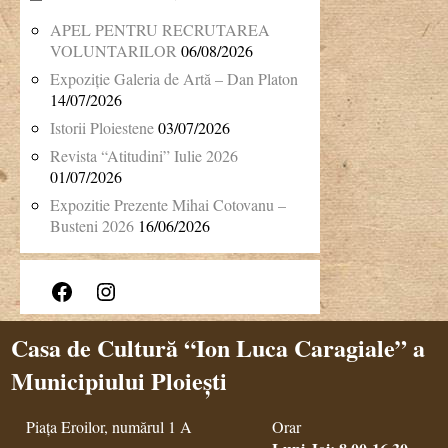
APEL PENTRU RECRUTAREA
VOLUNTARILOR
06/08/2026
Expoziție Galeria de Artă – Dan Platon
14/07/2026
Istorii Ploiestene
03/07/2026
Revista “Atitudini” Iulie 2026
01/07/2026
Expozitie Prezente Mihai Cotovanu –
Busteni 2026
16/06/2026
Facebook
Instagram
Casa de Cultură “Ion Luca Caragiale” a
Municipiului Ploiești
Piața Eroilor, numărul 1 A
Orar