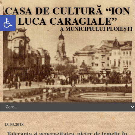
CASA DE CULTURĂ “ION
Deschide bara de unelte
LUCA CARAGIALE”
15.03.2018
„Toleranța și generozitatea, pietre de temelie în