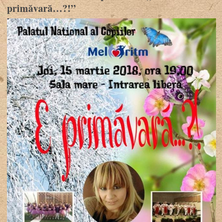
primăvară…?!”