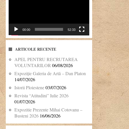
00:00
52:33
ARTICOLE RECENTE
APEL PENTRU RECRUTAREA
VOLUNTARILOR
06/08/2026
Expoziție Galeria de Artă – Dan Platon
14/07/2026
Istorii Ploiestene
03/07/2026
Revista “Atitudini” Iulie 2026
01/07/2026
Expozitie Prezente Mihai Cotovanu –
Busteni 2026
16/06/2026