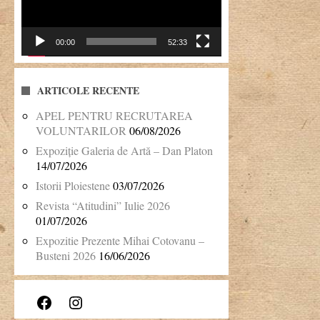
00:00
52:33
ARTICOLE RECENTE
APEL PENTRU RECRUTAREA
VOLUNTARILOR
06/08/2026
Expoziție Galeria de Artă – Dan Platon
14/07/2026
Istorii Ploiestene
03/07/2026
Revista “Atitudini” Iulie 2026
01/07/2026
Expozitie Prezente Mihai Cotovanu –
Busteni 2026
16/06/2026
Facebook
Instagram