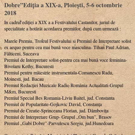
Dobre”Ediția a XIX-a, Ploiești, 5-6 octombrie
2018
In cadrul ediției a XIX a a Festivalului Castanilor, juriul de
specialitate a hotărât acordarea premiilor, după cum urmează :
Marele Premiu, Trofeul Festivalului si Premiul de Interpretare solist
ex aequo pentru cea mai bună voce masculina- Tihan Paul Adrian,
Fălticeni, Suceava
Premiul de Interpretare solist-pentru cea mai bună voce feminina-
Bivolaru Kethy, Bucuresti
Premiul pentru măiestrie instrumentala-Comanescu Radu,
Moinesti, jud. Bacau
Premiul Redacției Muzicale Radio România Actualitati-Grupul
M&m, Bucuresti
Premiul Special Bes Romania-Liviu Baitel, jud. Constanta
Premiul de Popularitate-Gojkovic David, Constanța
Premiul de Creatie-Sprinceana Florian, jud. Dâmbovița
Premiul de Interpretare Grup- Grupul „Om bun”, Brasov
Premiul „Gabi Dobre”-Parvulescu Sergiu, jud.Hunedoara