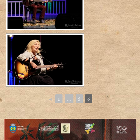
◄
1
...
5
6