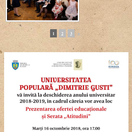
1
2
3
►