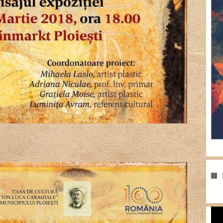
Pla
vid