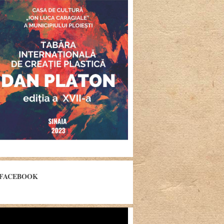
FACEBOOK
yer
eo