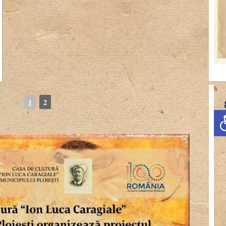
◄
1
2