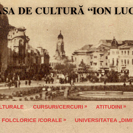
ASA DE CULTURĂ “ION LU
LTURALE
CURSURI/CERCURI
ATITUDINI
 FOLCLORICE /CORALE
UNIVERSITATEA „DIMI