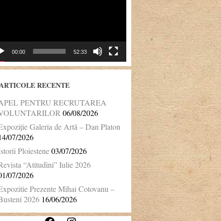
00:00
52:33
ARTICOLE RECENTE
APEL PENTRU RECRUTAREA
VOLUNTARILOR
06/08/2026
Expoziție Galeria de Artă – Dan Platon
14/07/2026
Istorii Ploiestene
03/07/2026
Revista “Atitudini” Iulie 2026
01/07/2026
Expozitie Prezente Mihai Cotovanu –
Busteni 2026
16/06/2026