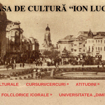
ASA DE CULTURĂ “ION LU
LTURALE
CURSURI/CERCURI
ATITUDINI
 FOLCLORICE /CORALE
UNIVERSITATEA „DIMI