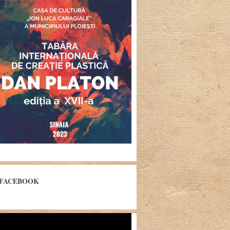
FACEBOOK
yer
eo