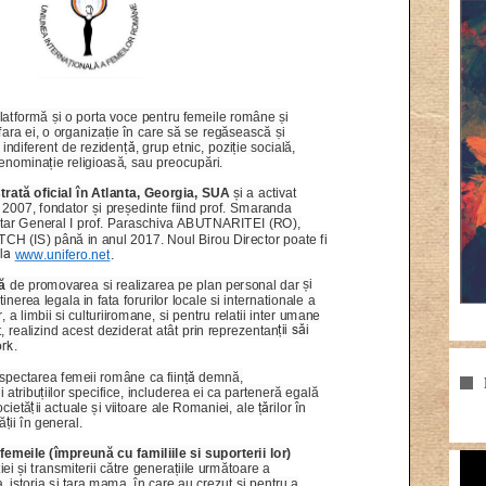
Pla
vid