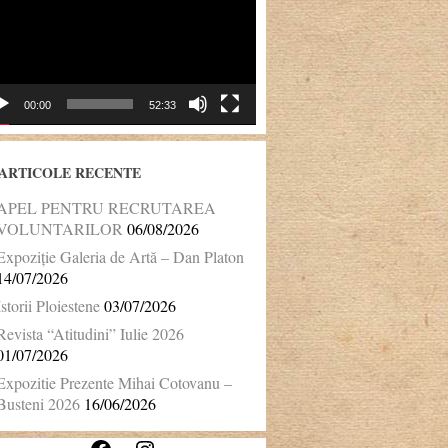
00:00
52:33
ARTICOLE RECENTE
APEL PENTRU RECRUTAREA
VOLUNTARILOR
06/08/2026
Expoziție Galeria de Artă – Dan Platon
14/07/2026
Istorii Ploiestene
03/07/2026
Revista “Atitudini” Iulie 2026
01/07/2026
Expozitie Prezente Mihai Cotovanu –
Busteni 2026
16/06/2026