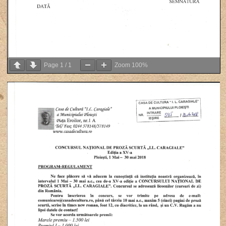
Page
1
/
1
Zoom
100%