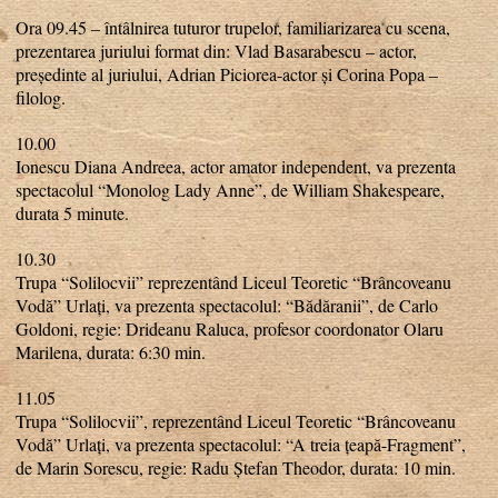
Ora 09.45 – întâlnirea tuturor trupelor, familiarizarea cu scena,
prezentarea juriului format din: Vlad Basarabescu – actor,
președinte al juriului, Adrian Piciorea-actor și Corina Popa –
filolog.
10.00
Ionescu Diana Andreea, actor amator independent, va prezenta
spectacolul “Monolog Lady Anne”, de William Shakespeare,
durata 5 minute.
10.30
Trupa “Solilocvii” reprezentând Liceul Teoretic “Brâncoveanu
Vodă” Urlați, va prezenta spectacolul: “Bădăranii”, de Carlo
Goldoni, regie: Drideanu Raluca, profesor coordonator Olaru
Marilena, durata: 6:30 min.
11.05
Trupa “Solilocvii”, reprezentând Liceul Teoretic “Brâncoveanu
Vodă” Urlați, va prezenta spectacolul: “A treia țeapă-Fragment”,
de Marin Sorescu, regie: Radu Ștefan Theodor, durata: 10 min.