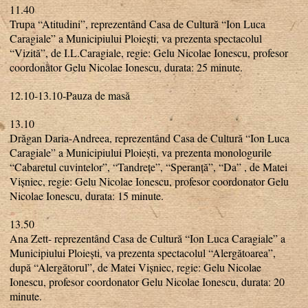
11.40
Trupa “Atitudini”, reprezentând Casa de Cultură “Ion Luca
Caragiale” a Municipiului Ploiești, va prezenta spectacolul
“Vizită”, de I.L.Caragiale, regie: Gelu Nicolae Ionescu, profesor
coordonator Gelu Nicolae Ionescu, durata: 25 minute.
12.10-13.10-Pauza de masă
13.10
Drăgan Daria-Andreea, reprezentând Casa de Cultură “Ion Luca
Caragiale” a Municipiului Ploiești, va prezenta monologurile
“Cabaretul cuvintelor”, “Tandrețe”, “Speranță”, “Da” , de Matei
Vișniec, regie: Gelu Nicolae Ionescu, profesor coordonator Gelu
Nicolae Ionescu, durata: 15 minute.
13.50
Ana Zett- reprezentând Casa de Cultură “Ion Luca Caragiale” a
Municipiului Ploiești, va prezenta spectacolul “Alergătoarea”,
după “Alergătorul”, de Matei Vișniec, regie: Gelu Nicolae
Ionescu, profesor coordonator Gelu Nicolae Ionescu, durata: 20
minute.