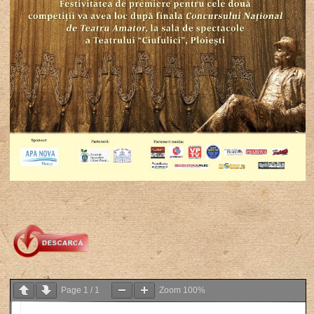
Page
1
/
1
Zoom
100%