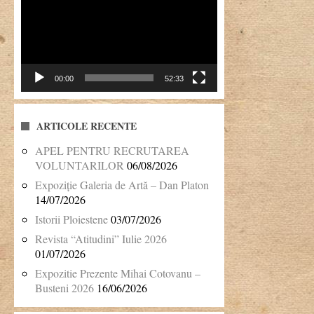
video
00:00
52:33
ARTICOLE RECENTE
APEL PENTRU RECRUTAREA
VOLUNTARILOR
06/08/2026
Expoziție Galeria de Artă – Dan Platon
14/07/2026
Istorii Ploiestene
03/07/2026
Revista “Atitudini” Iulie 2026
01/07/2026
Expozitie Prezente Mihai Cotovanu –
Busteni 2026
16/06/2026