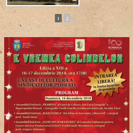
1
2
►