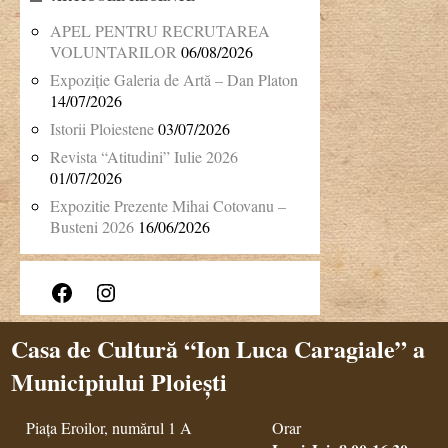
APEL PENTRU RECRUTAREA
VOLUNTARILOR
06/08/2026
Expoziție Galeria de Artă – Dan Platon
14/07/2026
Istorii Ploiestene
03/07/2026
Revista “Atitudini” Iulie 2026
01/07/2026
Expozitie Prezente Mihai Cotovanu –
Busteni 2026
16/06/2026
Facebook
Instagram
Casa de Cultură “Ion Luca Caragiale” a
Municipiului Ploiești
Piața Eroilor, numărul 1 A
Orar