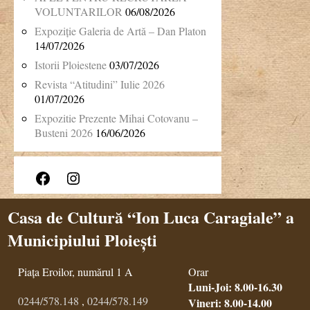
VOLUNTARILOR
06/08/2026
Expoziție Galeria de Artă – Dan Platon
14/07/2026
Istorii Ploiestene
03/07/2026
Revista “Atitudini” Iulie 2026
01/07/2026
Expozitie Prezente Mihai Cotovanu –
Busteni 2026
16/06/2026
Facebook
Instagram
Casa de Cultură “Ion Luca Caragiale” a
Municipiului Ploiești
Piața Eroilor, numărul 1 A
Orar
Luni-Joi: 8.00-16.30
0244/578.148
,
0244/578.149
Vineri: 8.00-14.00