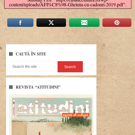
content/uploads/AFI%C8%98-Ghetuta-cu-cadouri-2019.pdf".
CAUTĂ ÎN SITE
REVISTA “ATITUDINI”