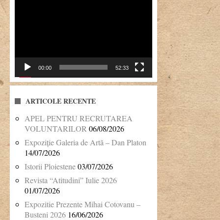
Player
video
00:00
52:33
ARTICOLE RECENTE
APEL PENTRU RECRUTAREA
VOLUNTARILOR
06/08/2026
Expoziție Galeria de Artă – Dan Platon
14/07/2026
Istorii Ploiestene
03/07/2026
Revista “Atitudini” Iulie 2026
01/07/2026
Expozitie Prezente Mihai Cotovanu –
Busteni 2026
16/06/2026