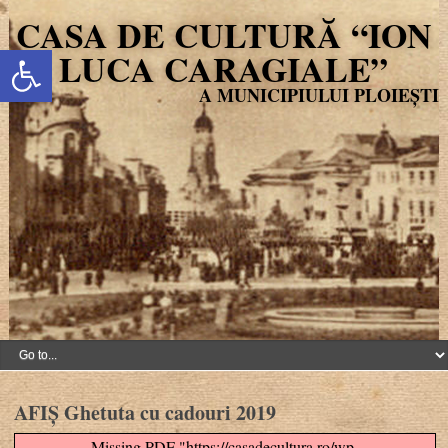
CASA DE CULTURĂ “ION
Deschide bara de unelte
LUCA CARAGIALE”
AFIȘ Ghetuta cu cadouri 2019
Missing PDF "https://casadecultura.ro/wp-