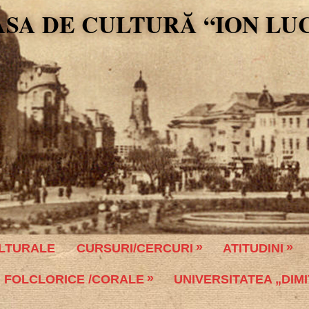
ASA DE CULTURĂ “ION LU
LTURALE
CURSURI/CERCURI
ATITUDINI
 FOLCLORICE /CORALE
UNIVERSITATEA „DIMI