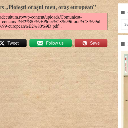
s „Ploiești orașul meu, oraș european”
adecultura.ro/wp-content/uploads/Comunicat-
concurs-%E2%80%9EPloie%C8%99ti-ora%C8%99ul-
%99-european%E2%80%9D.pdf".
Tweet
Follow us
Save