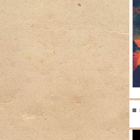
Pla
vid