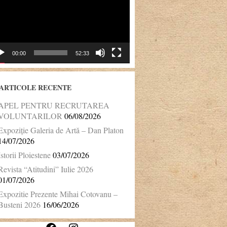
00:00
52:33
ARTICOLE RECENTE
APEL PENTRU RECRUTAREA
VOLUNTARILOR
06/08/2026
Expoziție Galeria de Artă – Dan Platon
14/07/2026
Istorii Ploiestene
03/07/2026
Revista “Atitudini” Iulie 2026
01/07/2026
Expozitie Prezente Mihai Cotovanu –
Busteni 2026
16/06/2026