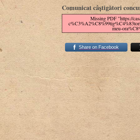
Comunicat câștigători concur
Missing PDF "https://cas
c%C3%A2%C8%99tig%C4%83tori-
meu-ora%C8
Share on Facebook