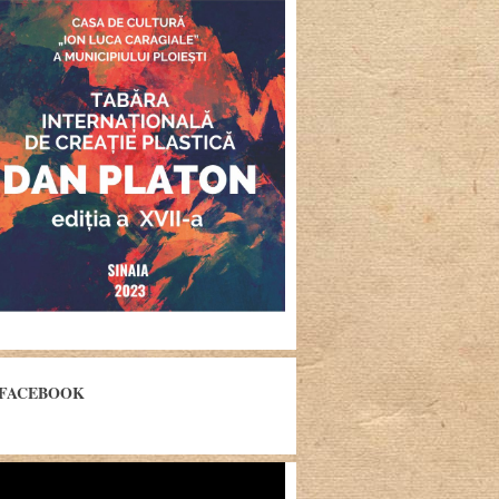
FACEBOOK
yer
eo