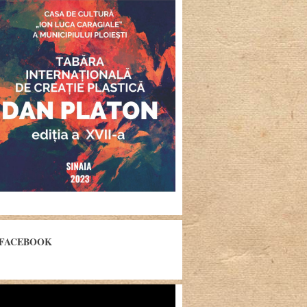
FACEBOOK
yer
eo