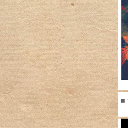
Pla
vid