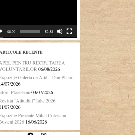
00:00
52:33
ARTICOLE RECENTE
APEL PENTRU RECRUTAREA
VOLUNTARILOR
06/08/2026
Expoziție Galeria de Artă – Dan Platon
14/07/2026
Istorii Ploiestene
03/07/2026
Revista “Atitudini” Iulie 2026
01/07/2026
Expozitie Prezente Mihai Cotovanu –
Busteni 2026
16/06/2026