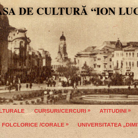
ASA DE CULTURĂ “ION LU
LTURALE
CURSURI/CERCURI
ATITUDINI
 FOLCLORICE /CORALE
UNIVERSITATEA „DIMI