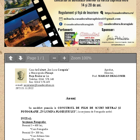
Page
1
/
1
Zoom
100%