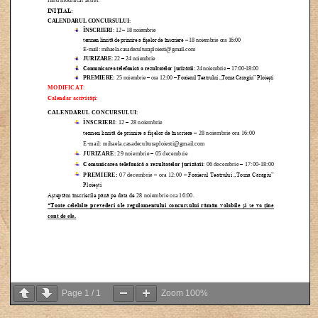
Page
1
/
1
Zoom
100%