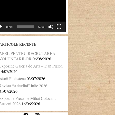
00:00
52:33
ARTICOLE RECENTE
APEL PENTRU RECRUTAREA
VOLUNTARILOR
06/08/2026
Expoziție Galeria de Artă – Dan Platon
14/07/2026
Istorii Ploiestene
03/07/2026
Revista “Atitudini” Iulie 2026
01/07/2026
Expozitie Prezente Mihai Cotovanu –
Busteni 2026
16/06/2026