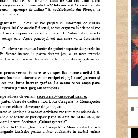
Pla
vid