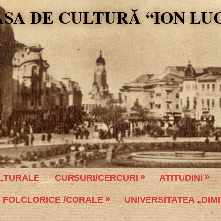
ASA DE CULTURĂ “ION LU
LTURALE
CURSURI/CERCURI
ATITUDINI
 FOLCLORICE /CORALE
UNIVERSITATEA „DIMI