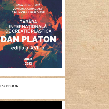
FACEBOOK
yer
eo