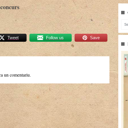
 concurs
Tweet
Follow us
Save
ca un comentariu.