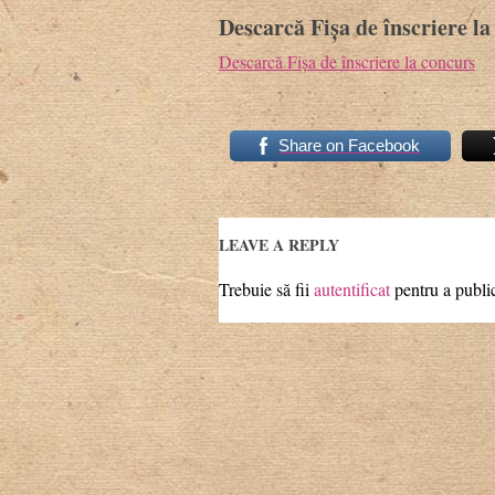
Descarcă Fișa de înscriere la
Descarcă Fișa de înscriere la concurs
Share on Facebook
LEAVE A REPLY
Trebuie să fii
autentificat
pentru a publi