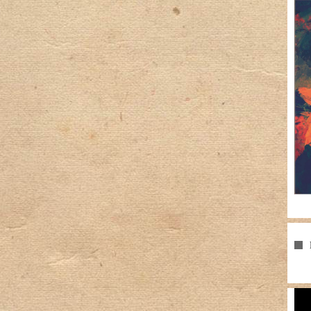
Pla
vid