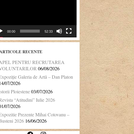
00:00
52:33
ARTICOLE RECENTE
APEL PENTRU RECRUTAREA
VOLUNTARILOR
06/08/2026
Expoziție Galeria de Artă – Dan Platon
14/07/2026
Istorii Ploiestene
03/07/2026
Revista “Atitudini” Iulie 2026
01/07/2026
Expozitie Prezente Mihai Cotovanu –
Busteni 2026
16/06/2026