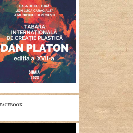
FACEBOOK
yer
eo