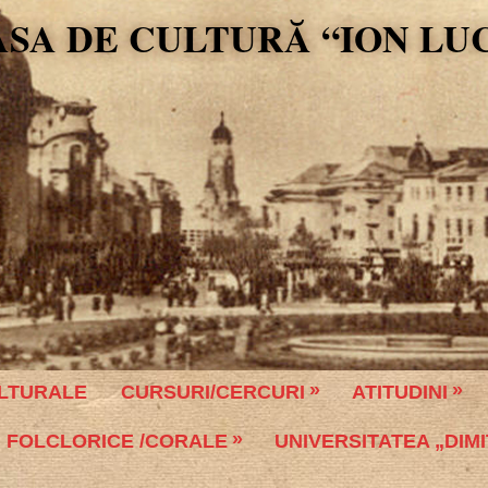
ASA DE CULTURĂ “ION LU
LTURALE
CURSURI/CERCURI
ATITUDINI
 FOLCLORICE /CORALE
UNIVERSITATEA „DIMI