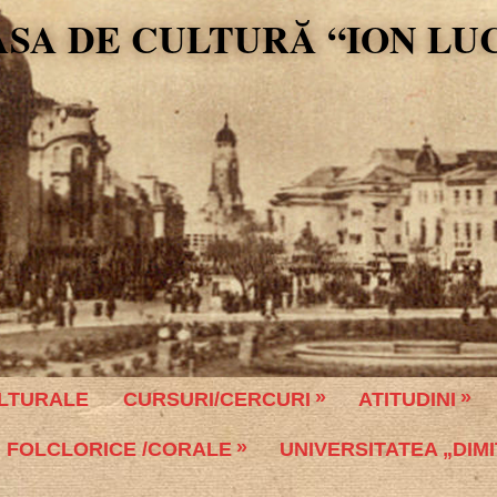
ASA DE CULTURĂ “ION LU
LTURALE
CURSURI/CERCURI
ATITUDINI
 FOLCLORICE /CORALE
UNIVERSITATEA „DIMI