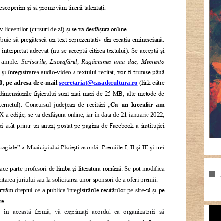
Pla
vid