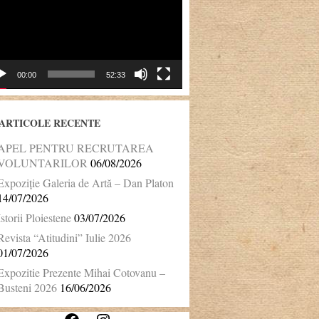
00:00
52:33
ARTICOLE RECENTE
APEL PENTRU RECRUTAREA
VOLUNTARILOR
06/08/2026
Expoziție Galeria de Artă – Dan Platon
14/07/2026
Istorii Ploiestene
03/07/2026
Revista “Atitudini” Iulie 2026
01/07/2026
Expozitie Prezente Mihai Cotovanu –
Busteni 2026
16/06/2026