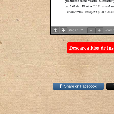
Page
1
/
2
Zoom
Descarca Fisa de i
Share on Facebook