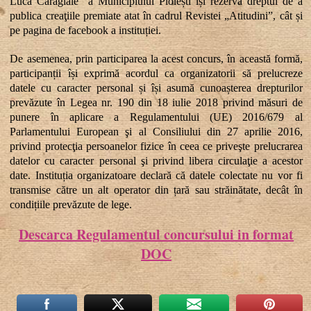
Luca Caragiale” a Municipiului Ploiești își rezervă dreptul de a
publica creaţiile premiate atat în cadrul Revistei „Atitudini”, cât și
pe pagina de facebook a instituției.
De asemenea, prin participarea la acest concurs, în această formă,
participanții își exprimă acordul ca organizatorii să prelucreze
datele cu caracter personal și își asumă cunoașterea drepturilor
prevăzute în Legea nr. 190 din 18 iulie 2018 privind măsuri de
punere în aplicare a Regulamentului (UE) 2016/679 al
Parlamentului European şi al Consiliului din 27 aprilie 2016,
privind protecţia persoanelor fizice în ceea ce priveşte prelucrarea
datelor cu caracter personal şi privind libera circulaţie a acestor
date. Instituția organizatoare declară că datele colectate nu vor fi
transmise către un alt operator din țară sau străinătate, decât în
condițiile prevăzute de lege.
Descarca Regulamentul concursului in format
DOC