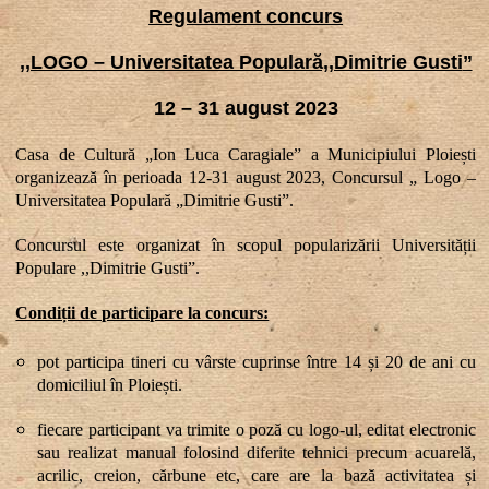
Regulament concurs
,,LOGO – Universitatea Populară,,Dimitrie Gusti
”
12 – 31 august 2023
Casa de Cultură „Ion Luca Caragiale” a Municipiului Ploiești
organizează în perioada 12-31 august 2023, Concursul „ Logo –
Universitatea Populară „Dimitrie Gusti”.
Concursul este organizat în scopul popularizării Universit
ății
Populare ,,Dimitrie Gusti
”.
Condiții de participare la concurs:
pot participa tineri cu vârste cuprinse între 14 și 20 de ani cu
domiciliul în Ploiești.
fiecare participant va trimite o poz
ă cu logo-ul, editat electronic
sau realizat manual folosind diferite tehnici precum acuarelă,
acrilic, creion, cărbune etc, care are la bază activitatea și