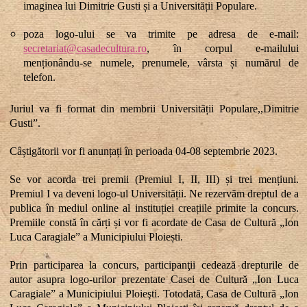
imaginea lui Dimitrie Gusti și a Universității Populare.
poza logo-ului se va trimite pe adresa de e-mail:
secretariat@casadecultura.ro
, în corpul e-mailului
menționându-se numele, prenumele, vârsta și numărul de
telefon.
Juriul va fi format din membrii Universității Populare,,Dimitrie
Gusti
”.
Câștigătorii vor fi anunțați în perioada 04-08 septembrie 2023.
Se vor acorda trei premii (Premiul I, II, III) și trei
mențiuni.
Premiul I va deveni logo-ul Universității.
Ne rezervăm dreptul de a
publica în mediul online al instituției creațiile primite la concurs.
Premiile constă în cărți și vor fi acordate de Casa de Cultură „Ion
Luca Caragiale” a Municipiului Ploiești.
Prin participarea la concurs, participanţii cedează drepturile de
autor asupra logo-urilor prezentate Casei de Cultură „Ion Luca
Caragiale” a Municipiului Ploieşti. Totodată, Casa de Cultură „Ion