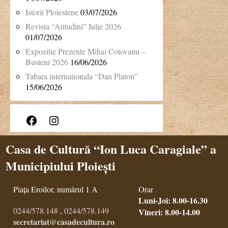
Istorii Ploiestene
03/07/2026
Revista “Atitudini” Iulie 2026
01/07/2026
Expozitie Prezente Mihai Cotovanu –
Busteni 2026
16/06/2026
Tabara internationala “Dan Platon”
15/06/2026
Facebook
Instagram
Casa de Cultură “Ion Luca Caragiale” a
Municipiului Ploiești
Piața Eroilor, numărul 1 A
Orar
Luni-Joi: 8.00-16.30
0244/578.148
,
0244/578.149
Vineri: 8.00-14.00
secretariat@casadecultura.ro