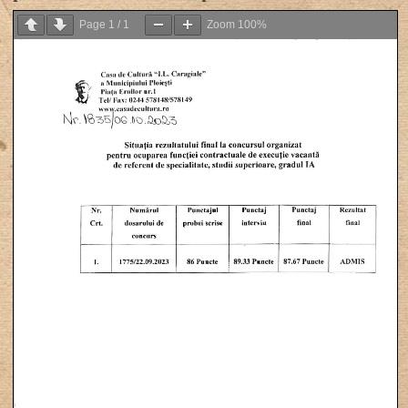
Page
1
/
1
Zoom
100%