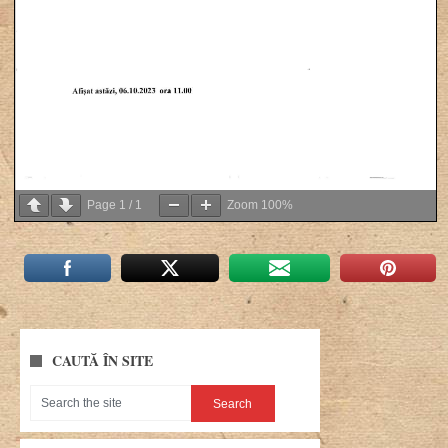
Page
1
/
1
Zoom
100%
CAUTĂ ÎN SITE