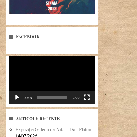
FACEBOOK
Player
video
00:00
52:33
ARTICOLE RECENTE
Expoziție Galeria de Artă – Dan Platon
14/07/2026