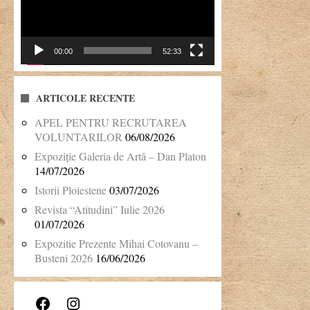
00:00
52:33
ARTICOLE RECENTE
APEL PENTRU RECRUTAREA
VOLUNTARILOR
06/08/2026
Expoziție Galeria de Artă – Dan Platon
14/07/2026
Istorii Ploiestene
03/07/2026
Revista “Atitudini” Iulie 2026
01/07/2026
Expozitie Prezente Mihai Cotovanu –
Busteni 2026
16/06/2026
Facebook
Instagram