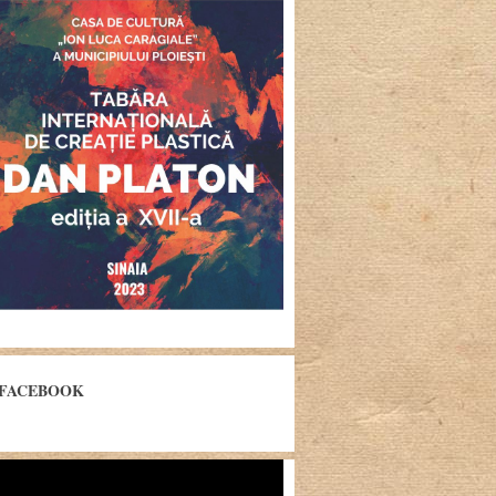
FACEBOOK
yer
eo