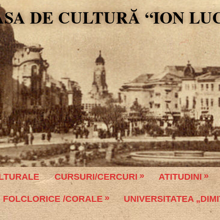
ASA DE CULTURĂ “ION LU
LTURALE
CURSURI/CERCURI
ATITUDINI
 FOLCLORICE /CORALE
UNIVERSITATEA „DIMI