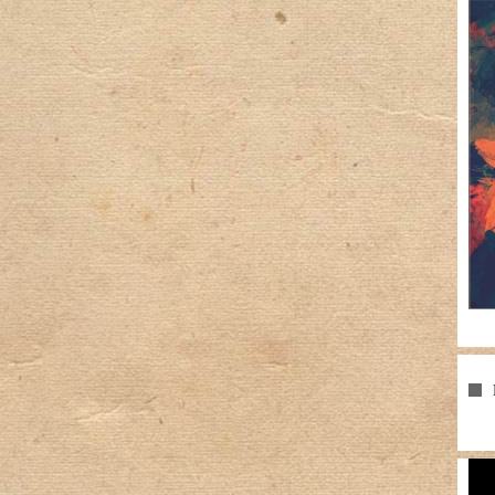
Pla
vid