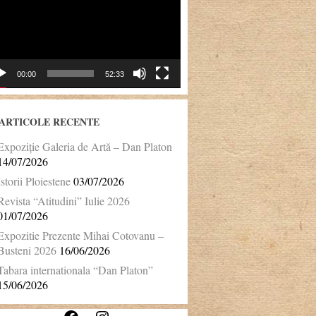
00:00
52:33
ARTICOLE RECENTE
Expoziție Galeria de Artă – Dan Platon
14/07/2026
Istorii Ploiestene
03/07/2026
Revista “Atitudini” Iulie 2026
01/07/2026
Expozitie Prezente Mihai Cotovanu –
Busteni 2026
16/06/2026
Tabara internationala “Dan Platon”
15/06/2026