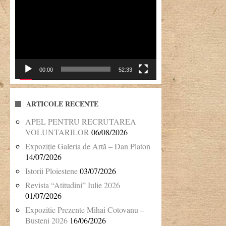
Player
video
00:00
52:33
ARTICOLE RECENTE
APEL PENTRU RECRUTAREA
VOLUNTARILOR
06/08/2026
Expoziție Galeria de Artă – Dan Platon
14/07/2026
Istorii Ploiestene
03/07/2026
Revista “Atitudini” Iulie 2026
01/07/2026
Expozitie Prezente Mihai Cotovanu –
Busteni 2026
16/06/2026