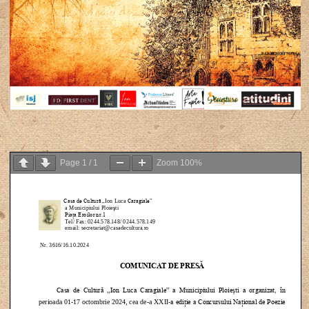
Page
1
/
1
Zoom
100%