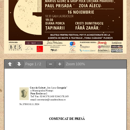
Page
1
/
2
Zoom
100%