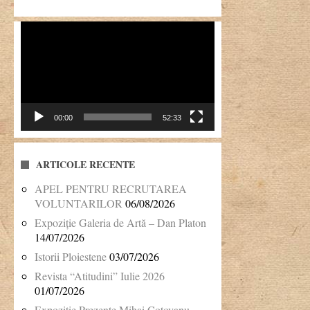
Player
video
00:00
52:33
ARTICOLE RECENTE
APEL PENTRU RECRUTAREA
VOLUNTARILOR
06/08/2026
Expoziție Galeria de Artă – Dan Platon
14/07/2026
Istorii Ploiestene
03/07/2026
Revista “Atitudini” Iulie 2026
01/07/2026
Expozitie Prezente Mihai Cotovanu –