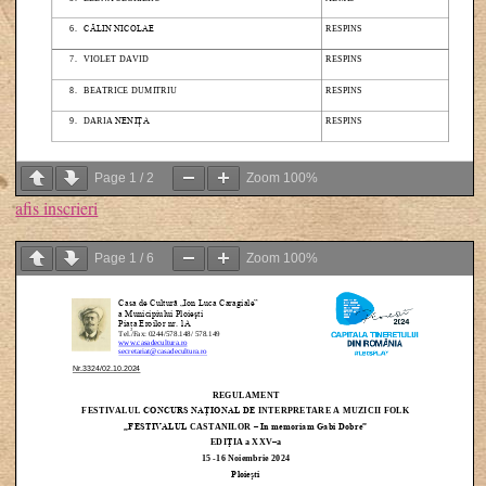
Page
1
/
2
Zoom
100%
afis inscrieri
Page
1
/
6
Zoom
100%