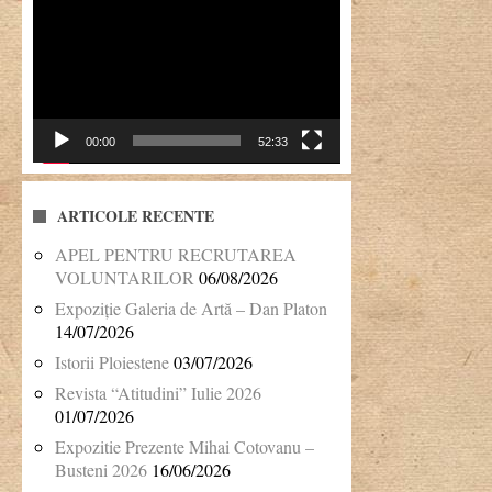
Player
video
00:00
52:33
ARTICOLE RECENTE
APEL PENTRU RECRUTAREA
VOLUNTARILOR
06/08/2026
Expoziție Galeria de Artă – Dan Platon
14/07/2026
Istorii Ploiestene
03/07/2026
Revista “Atitudini” Iulie 2026
01/07/2026
Expozitie Prezente Mihai Cotovanu –
Busteni 2026
16/06/2026