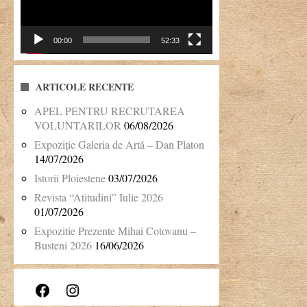
00:00
52:33
ARTICOLE RECENTE
APEL PENTRU RECRUTAREA
VOLUNTARILOR
06/08/2026
Expoziție Galeria de Artă – Dan Platon
14/07/2026
Istorii Ploiestene
03/07/2026
Revista “Atitudini” Iulie 2026
01/07/2026
Expozitie Prezente Mihai Cotovanu –
Busteni 2026
16/06/2026
Facebook
Instagram