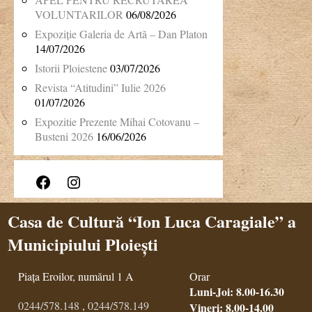
VOLUNTARILOR
06/08/2026
Expoziție Galeria de Artă – Dan Platon
14/07/2026
Istorii Ploiestene
03/07/2026
Revista “Atitudini” Iulie 2026
01/07/2026
Expozitie Prezente Mihai Cotovanu –
Busteni 2026
16/06/2026
Facebook
Instagram
Casa de Cultură “Ion Luca Caragiale” a
Municipiului Ploiești
Piața Eroilor, numărul 1 A
Orar
Luni-Joi: 8.00-16.30
0244/578.148
,
0244/578.149
Vineri: 8.00-14.00