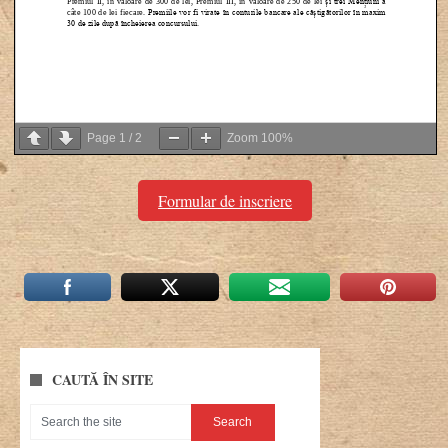
Page
1
/
2
Zoom
100%
Formular de inscriere
CAUTĂ ÎN SITE