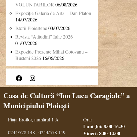
VOLUNTARILOR
06/08/2026
Expoziție Galeria de Artă – Dan Platon
14/07/2026
Istorii Ploiestene
03/07/2026
Revista “Atitudini” Iulie 2026
01/07/2026
Expozitie Prezente Mihai Cotovanu –
Busteni 2026
16/06/2026
Facebook
Instagram
Casa de Cultură “Ion Luca Caragiale” a
Municipiului Ploiești
Piața Eroilor, numărul 1 A
Orar
Luni-Joi: 8.00-16.30
0244/578.148
,
0244/578.149
Vineri: 8.00-14.00