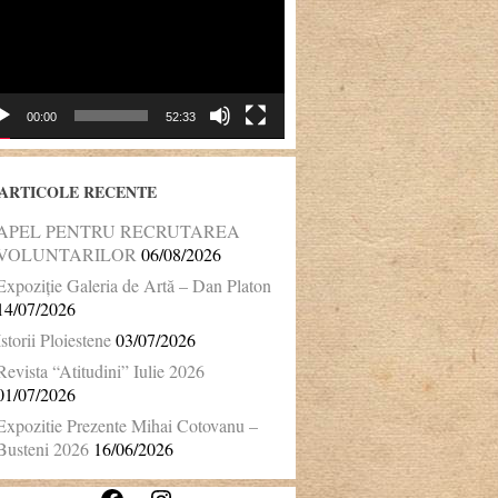
00:00
52:33
ARTICOLE RECENTE
APEL PENTRU RECRUTAREA
VOLUNTARILOR
06/08/2026
Expoziție Galeria de Artă – Dan Platon
14/07/2026
Istorii Ploiestene
03/07/2026
Revista “Atitudini” Iulie 2026
01/07/2026
Expozitie Prezente Mihai Cotovanu –
Busteni 2026
16/06/2026