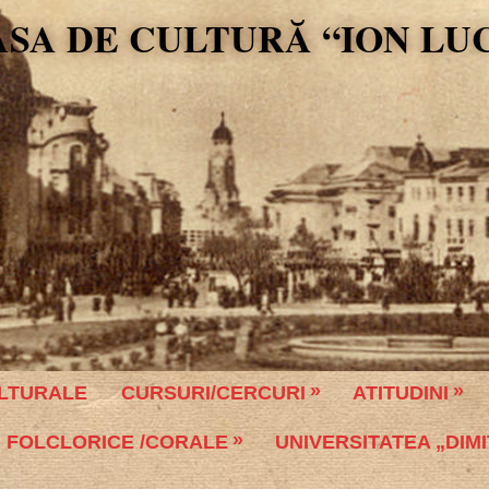
ASA DE CULTURĂ “ION LU
LTURALE
CURSURI/CERCURI
ATITUDINI
 FOLCLORICE /CORALE
UNIVERSITATEA „DIMI