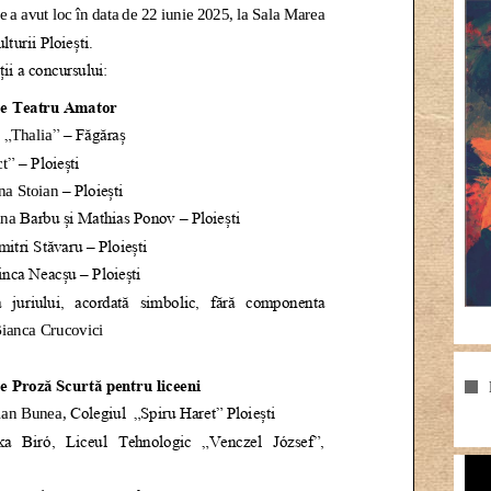
Pla
vid