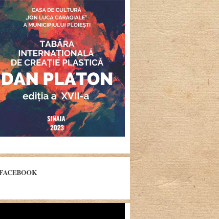
FACEBOOK
yer
eo