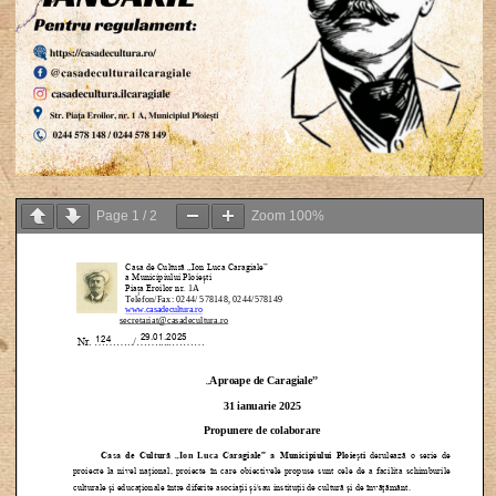
Page
1
/
2
Zoom
100%