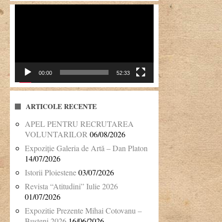
Player
video
00:00
52:33
ARTICOLE RECENTE
APEL PENTRU RECRUTAREA
VOLUNTARILOR
06/08/2026
Expoziție Galeria de Artă – Dan Platon
14/07/2026
Istorii Ploiestene
03/07/2026
Revista “Atitudini” Iulie 2026
01/07/2026
Expozitie Prezente Mihai Cotovanu –
Busteni 2026
16/06/2026