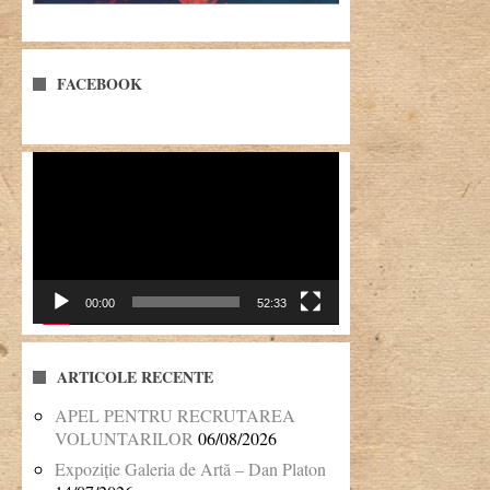
FACEBOOK
Player
video
00:00
52:33
ARTICOLE RECENTE
APEL PENTRU RECRUTAREA
VOLUNTARILOR
06/08/2026
Expoziție Galeria de Artă – Dan Platon