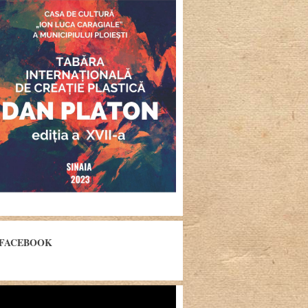
FACEBOOK
yer
eo