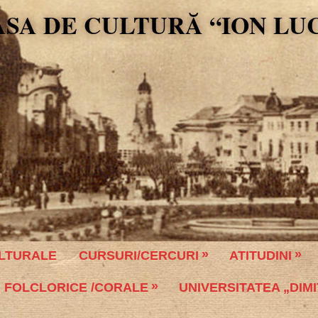
ASA DE CULTURĂ “ION LU
LTURALE
CURSURI/CERCURI
ATITUDINI
 FOLCLORICE /CORALE
UNIVERSITATEA „DIMI