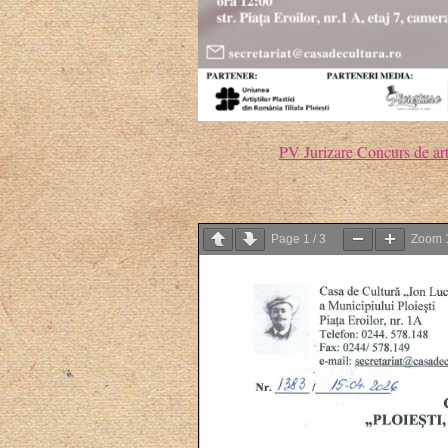
PV Jurizare Concurs de art
Page
1
/
3
Zoom