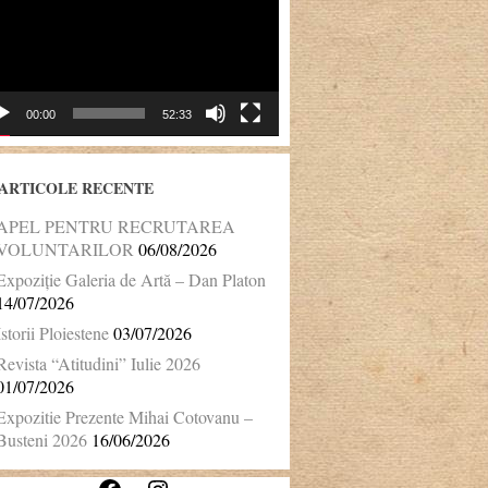
00:00
52:33
ARTICOLE RECENTE
APEL PENTRU RECRUTAREA
VOLUNTARILOR
06/08/2026
Expoziție Galeria de Artă – Dan Platon
14/07/2026
Istorii Ploiestene
03/07/2026
Revista “Atitudini” Iulie 2026
01/07/2026
Expozitie Prezente Mihai Cotovanu –
Busteni 2026
16/06/2026