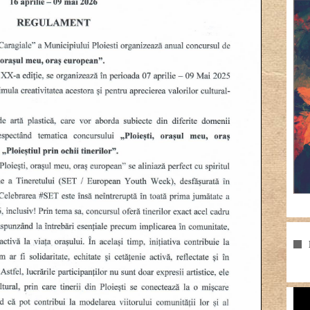
Pla
vid