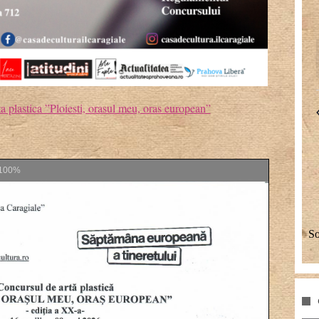
a plastica ”Ploiesti, orasul meu, oras european”
100%