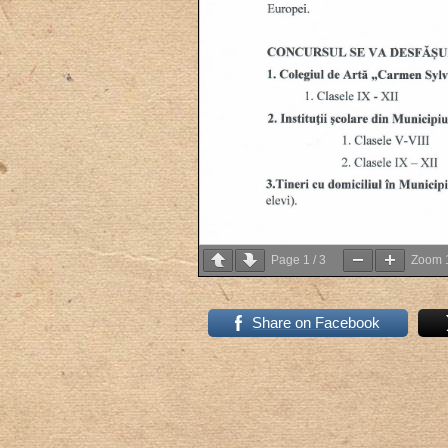
Page
1
/
3
Zoom
Share on Facebook