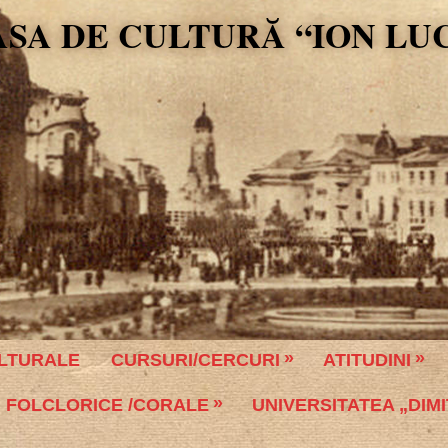
ASA DE CULTURĂ “ION LU
LTURALE
CURSURI/CERCURI
ATITUDINI
 FOLCLORICE /CORALE
UNIVERSITATEA „DIMI