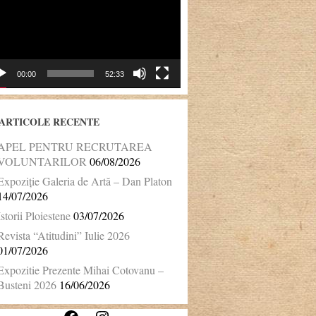
00:00
52:33
ARTICOLE RECENTE
APEL PENTRU RECRUTAREA
VOLUNTARILOR
06/08/2026
Expoziție Galeria de Artă – Dan Platon
14/07/2026
Istorii Ploiestene
03/07/2026
Revista “Atitudini” Iulie 2026
01/07/2026
Expozitie Prezente Mihai Cotovanu –
Busteni 2026
16/06/2026