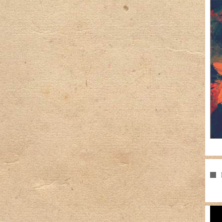
Pla
vid