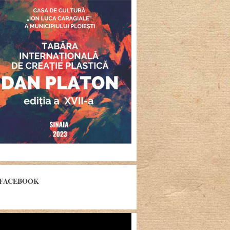
FACEBOOK
yer
eo