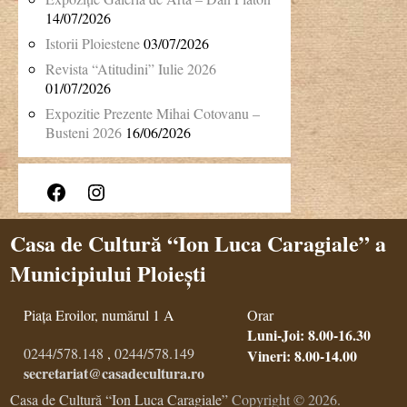
14/07/2026
Istorii Ploiestene
03/07/2026
Revista “Atitudini” Iulie 2026
01/07/2026
Expozitie Prezente Mihai Cotovanu –
Busteni 2026
16/06/2026
Facebook
Instagram
Casa de Cultură “Ion Luca Caragiale” a
Municipiului Ploiești
Piața Eroilor, numărul 1 A
Orar
Luni-Joi: 8.00-16.30
0244/578.148
,
0244/578.149
Vineri: 8.00-14.00
secretariat@casadecultura.ro
Casa de Cultură “Ion Luca Caragiale”
Copyright © 2026.