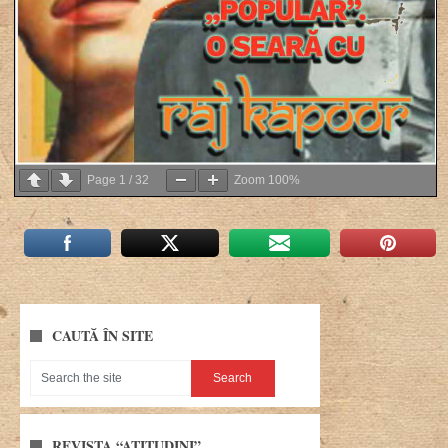
Page
1
/
32
Zoom
100%
CAUTĂ ÎN SITE
REVISTA “ATITUDINI”