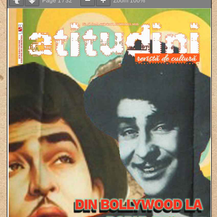
Page
1
/
32
Zoom
100%