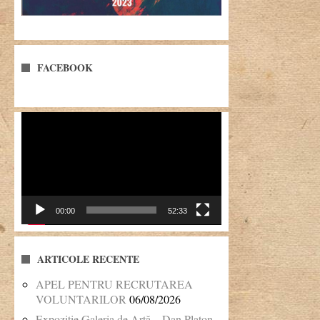
FACEBOOK
Player
video
00:00
52:33
ARTICOLE RECENTE
APEL PENTRU RECRUTAREA
VOLUNTARILOR
06/08/2026
Expoziție Galeria de Artă – Dan Platon