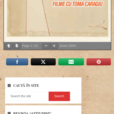
Page
1
/
32
Zoom
100%
CAUTĂ ÎN SITE
REVISTA “ATITUDINI”