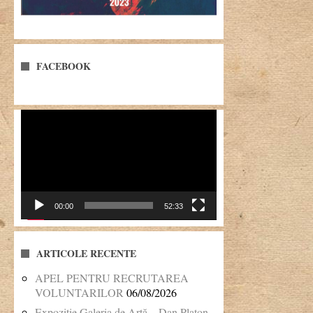
FACEBOOK
Player
video
00:00
52:33
ARTICOLE RECENTE
APEL PENTRU RECRUTAREA
VOLUNTARILOR
06/08/2026
Expoziție Galeria de Artă – Dan Platon