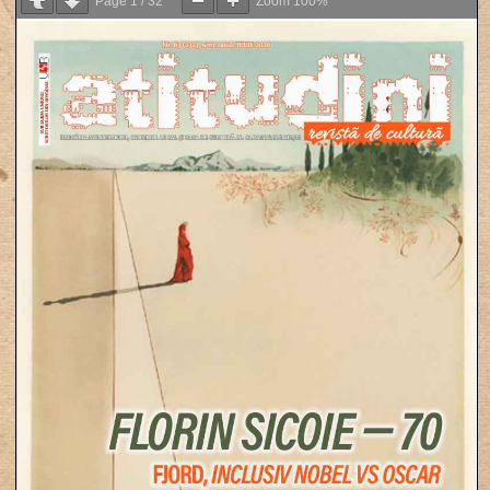
Page
1
/
32
Zoom
100%