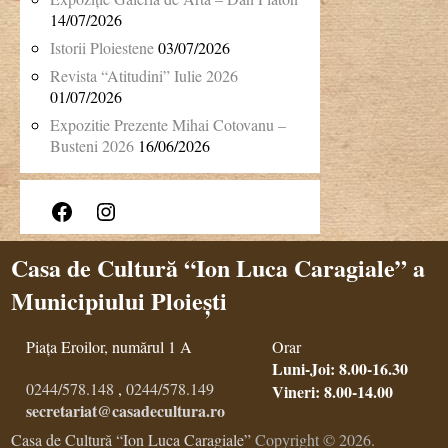
14/07/2026
Istorii Ploiestene
03/07/2026
Revista “Atitudini” Iulie 2026
01/07/2026
Expozitie Prezente Mihai Cotovanu –
Busteni 2026
16/06/2026
Facebook
Instagram
Casa de Cultură “Ion Luca Caragiale” a
Municipiului Ploiești
Piața Eroilor, numărul 1 A
Orar
Luni-Joi: 8.00-16.30
0244/578.148
,
0244/578.149
Vineri: 8.00-14.00
secretariat@casadecultura.ro
Casa de Cultură “Ion Luca Caragiale”
Copyright © 2026.