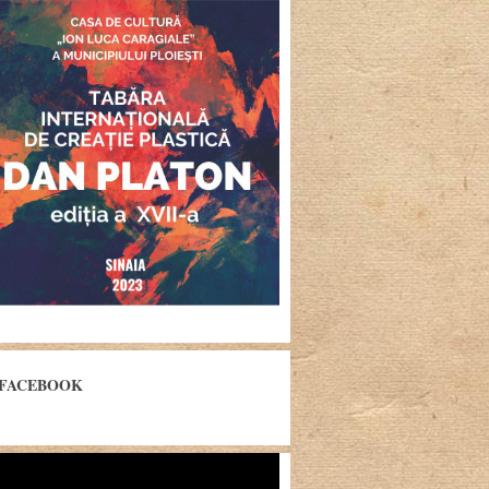
FACEBOOK
yer
eo