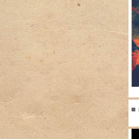
Pla
vid