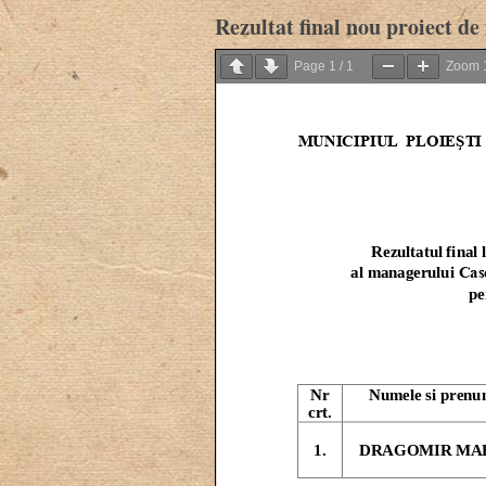
Rezultat final nou proiect 
Page
1
/
1
Zoom