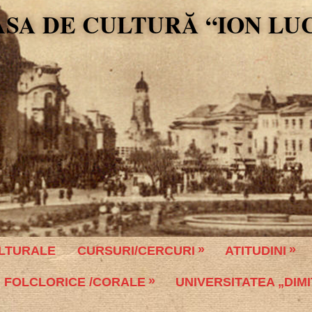
ASA DE CULTURĂ “ION LU
LTURALE
CURSURI/CERCURI
ATITUDINI
 FOLCLORICE /CORALE
UNIVERSITATEA „DIMI