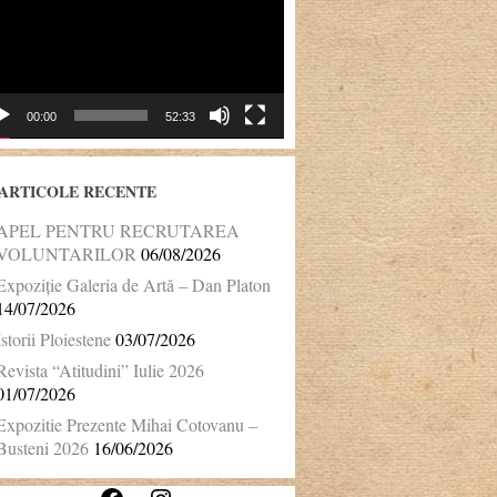
00:00
52:33
ARTICOLE RECENTE
APEL PENTRU RECRUTAREA
VOLUNTARILOR
06/08/2026
Expoziție Galeria de Artă – Dan Platon
14/07/2026
Istorii Ploiestene
03/07/2026
Revista “Atitudini” Iulie 2026
01/07/2026
Expozitie Prezente Mihai Cotovanu –
Busteni 2026
16/06/2026