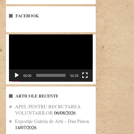
FACEBOOK
Player
video
00:00
52:33
ARTICOLE RECENTE
APEL PENTRU RECRUTAREA
VOLUNTARILOR
06/08/2026
Expoziție Galeria de Artă – Dan Platon
14/07/2026