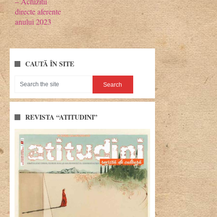
– Achizitii
directe aferente
anului 2023
CAUTĂ ÎN SITE
REVISTA “ATITUDINI”