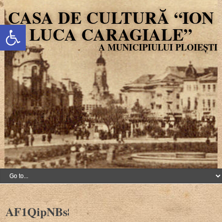
CASA DE CULTURĂ “ION
Deschide bara de unelte
LUCA CARAGIALE”
AF1QipNBs8F62tfg58dHczFBjrsmZB9YCz