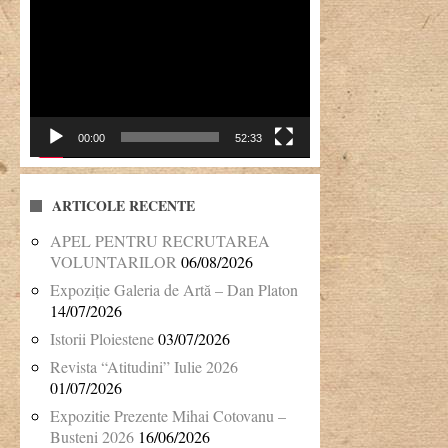
Player
video
00:00
52:33
ARTICOLE RECENTE
APEL PENTRU RECRUTAREA
VOLUNTARILOR
06/08/2026
Expoziție Galeria de Artă – Dan Platon
14/07/2026
Istorii Ploiestene
03/07/2026
Revista “Atitudini” Iulie 2026
01/07/2026
Expozitie Prezente Mihai Cotovanu –
Busteni 2026
16/06/2026