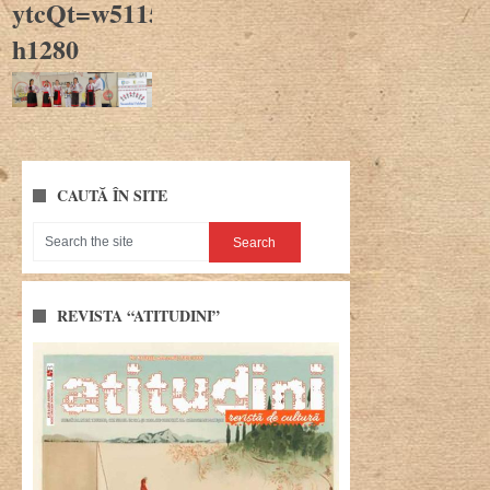
ytcQt=w5115-
h1280
CAUTĂ ÎN SITE
REVISTA “ATITUDINI”